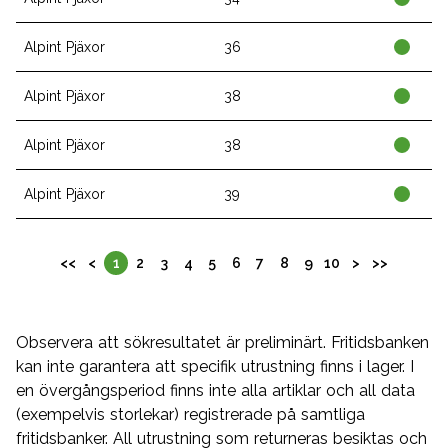
Alpint Pjäxor
36
Alpint Pjäxor
38
Alpint Pjäxor
38
Alpint Pjäxor
39
<<
<
1
2
3
4
5
6
7
8
9
10
>
>>
Observera att sökresultatet är preliminärt. Fritidsbanken
kan inte garantera att specifik utrustning finns i lager. I
en övergångsperiod finns inte alla artiklar och all data
(exempelvis storlekar) registrerade på samtliga
fritidsbanker. All utrustning som returneras besiktas och