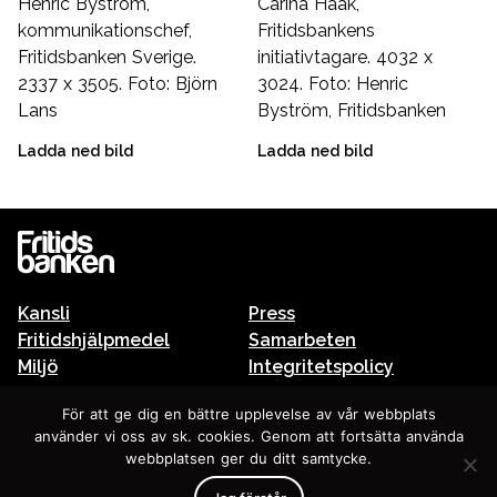
Henric Byström,
Carina Haak,
kommunikationschef,
Fritidsbankens
Fritidsbanken Sverige.
initiativtagare. 4032 x
2337 x 3505. Foto: Björn
3024. Foto: Henric
Lans
Byström, Fritidsbanken
Ladda ned bild
Ladda ned bild
Kansli
Press
Fritidshjälpmedel
Samarbeten
Miljö
Integritetspolicy
Fritidsbanken och skolan
För att ge dig en bättre upplevelse av vår webbplats
använder vi oss av sk. cookies. Genom att fortsätta använda
In english
webbplatsen ger du ditt samtycke.