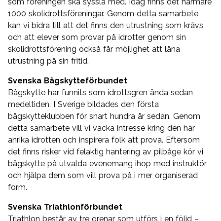
som föreningen ska syssla med. Idag finns det närmare
1000 skolidrottsföreningar. Genom detta samarbete
kan vi bidra till att det finns den utrustning som krävs
och att elever som provar på idrotter genom sin
skolidrottsförening också får möjlighet att låna
utrustning på sin fritid.
Svenska Bågskytteförbundet
Bågskytte har funnits som idrottsgren ända sedan
medeltiden. I Sverige bildades den första
bågskytteklubben för snart hundra år sedan. Genom
detta samarbete vill vi väcka intresse kring den här
anrika idrotten och inspirera folk att prova. Eftersom
det finns risker vid felaktig hantering av pilbåge kör vi
bågskytte på utvalda evenemang ihop med instruktör
och hjälpa dem som vill prova på i mer organiserad
form.
Svenska Triathlonförbundet
Triathlon består av tre grenar som utförs i en följd –