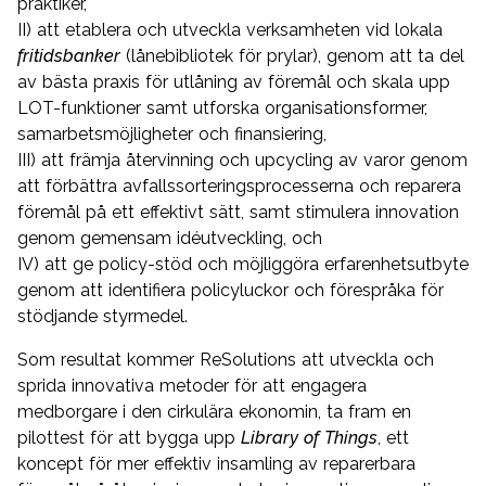
praktiker,
II) att etablera och utveckla verksamheten vid lokala
fritidsbanker
(lånebibliotek för prylar), genom att ta del
av bästa praxis för utlåning av föremål och skala upp
LOT-funktioner samt utforska organisationsformer,
samarbetsmöjligheter och finansiering,
III) att främja återvinning och upcycling av varor genom
att förbättra avfallssorteringsprocesserna och reparera
föremål på ett effektivt sätt, samt stimulera innovation
genom gemensam idéutveckling, och
IV) att ge policy-stöd och möjliggöra erfarenhetsutbyte
genom att identifiera policyluckor och förespråka för
stödjande styrmedel.
Som resultat kommer ReSolutions att utveckla och
sprida innovativa metoder för att engagera
medborgare i den cirkulära ekonomin, ta fram en
pilottest för att bygga upp
Library of Things
, ett
koncept för mer effektiv insamling av reparerbara