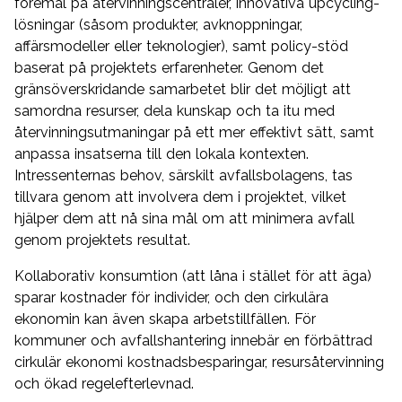
föremål på återvinningscentraler, innovativa upcycling-
lösningar (såsom produkter, avknoppningar,
affärsmodeller eller teknologier), samt policy-stöd
baserat på projektets erfarenheter. Genom det
gränsöverskridande samarbetet blir det möjligt att
samordna resurser, dela kunskap och ta itu med
återvinningsutmaningar på ett mer effektivt sätt, samt
anpassa insatserna till den lokala kontexten.
Intressenternas behov, särskilt avfallsbolagens, tas
tillvara genom att involvera dem i projektet, vilket
hjälper dem att nå sina mål om att minimera avfall
genom projektets resultat.
Kollaborativ konsumtion (att låna i stället för att äga)
sparar kostnader för individer, och den cirkulära
ekonomin kan även skapa arbetstillfällen. För
kommuner och avfallshantering innebär en förbättrad
cirkulär ekonomi kostnadsbesparingar, resursåtervinning
och ökad regelefterlevnad.