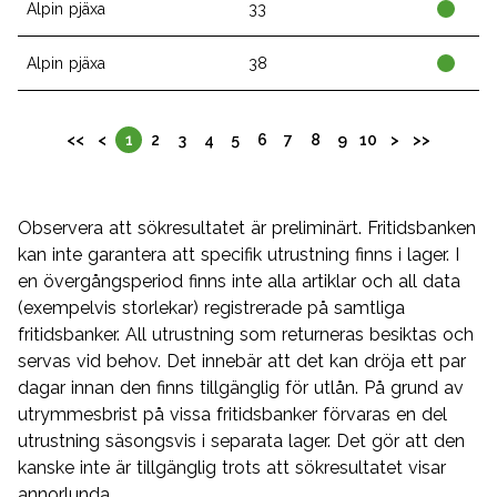
Alpin pjäxa
33
Alpin pjäxa
38
<<
<
1
2
3
4
5
6
7
8
9
10
>
>>
Observera att sökresultatet är preliminärt. Fritidsbanken
kan inte garantera att specifik utrustning finns i lager. I
en övergångsperiod finns inte alla artiklar och all data
(exempelvis storlekar) registrerade på samtliga
fritidsbanker. All utrustning som returneras besiktas och
servas vid behov. Det innebär att det kan dröja ett par
dagar innan den finns tillgänglig för utlån. På grund av
utrymmesbrist på vissa fritidsbanker förvaras en del
utrustning säsongsvis i separata lager. Det gör att den
kanske inte är tillgänglig trots att sökresultatet visar
annorlunda.