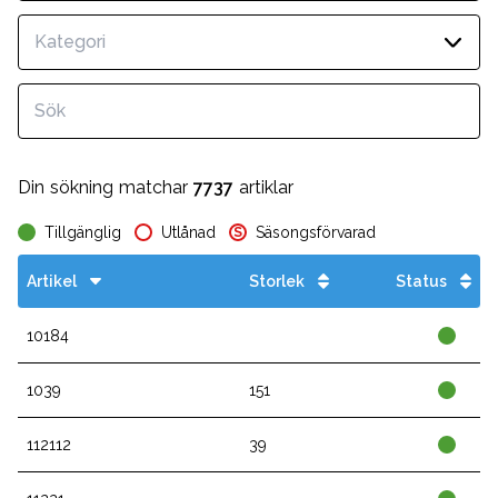
Kategori
Din sökning matchar
7737
artiklar
Tillgänglig
Utlånad
Säsongsförvarad
S
Artikel
Storlek
Status
10184
1039
151
112112
39