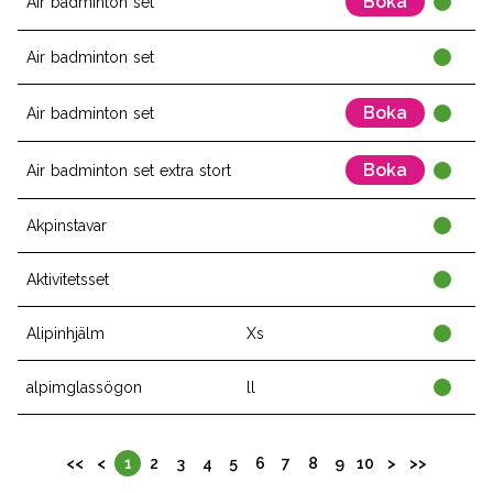
Boka
Air badminton set
Air badminton set
Boka
Air badminton set
Boka
Air badminton set extra stort
Akpinstavar
Aktivitetsset
Alipinhjälm
Xs
alpimglassögon
ll
<<
<
1
2
3
4
5
6
7
8
9
10
>
>>