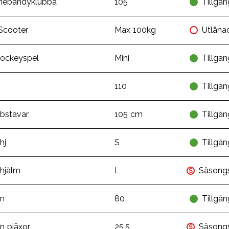
nebandyklubba
105
Tillgän
 Scooter
Max 100kg
Utlåna
hockeyspel
Mini
Tillgän
110
Tillgän
ibstavar
105 cm
Tillgän
hj
S
Tillgän
ihjälm
L
Säsong
S
in
80
Tillgän
in pjäxor
25,5
Säsong
S