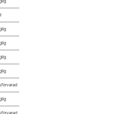
glig
d
glig
glig
glig
glig
sförvarad
glig
sförvarad