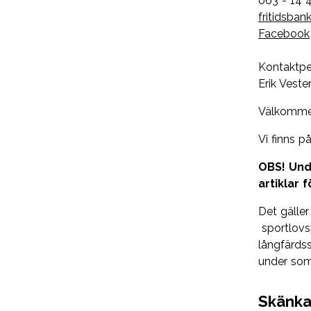
063 - 14 
fritidsba
Facebook
Kontaktpe
Erik Veste
Välkommen
Vi finns p
OBS! Und
artiklar 
Det gäller
sportlovsp
långfärds
under so
Skänka