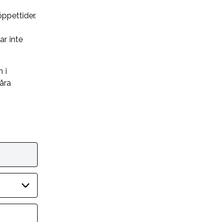
öppettider.
ar inte
 i
åra