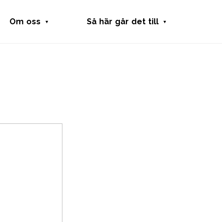
Om oss
Så här går det till
Fritidsbanken
Låna utrustning
Samarbeten
Skänka utrustning
Press
Starta fritidsbank
Kansli
Stötta Fritidsbanken
Skola
Fritidshjälpmedel
Integritetspolicy