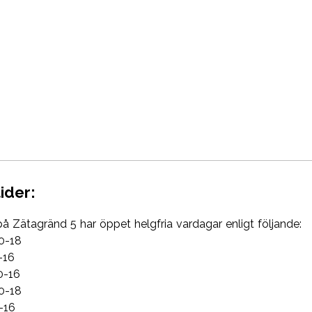
ider:
på Zätagränd 5 har öppet helgfria vardagar enligt följande:
0-18
-16
0-16
0-18
-16