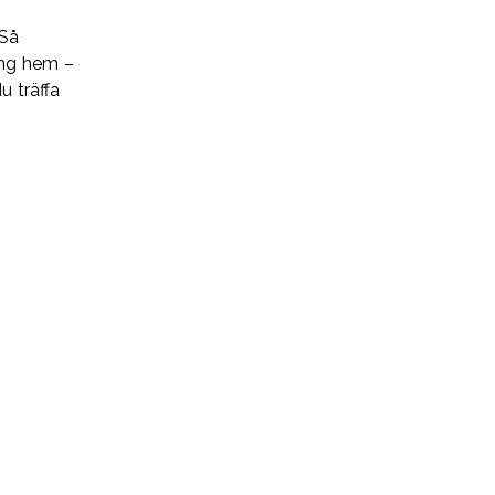
 Så
ing hem –
u träffa