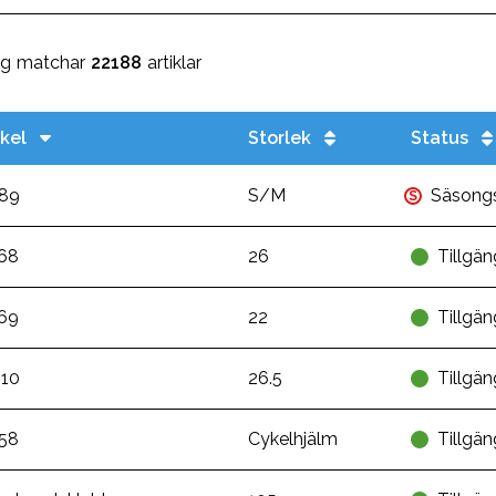
ng matchar
22188
artiklar
ikel
Storlek
Status
89
S/M
Säsong
S
68
26
Tillgän
69
22
Tillgän
10
26.5
Tillgän
58
Cykelhjälm
Tillgän