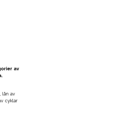
orier av
a.
, lån av
v cyklar