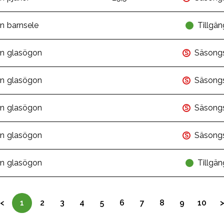
in barnsele
Tillgän
in glasögon
Säsong
S
in glasögon
Säsong
S
in glasögon
Säsong
S
in glasögon
Säsong
S
in glasögon
Tillgän
<
1
2
3
4
5
6
7
8
9
10