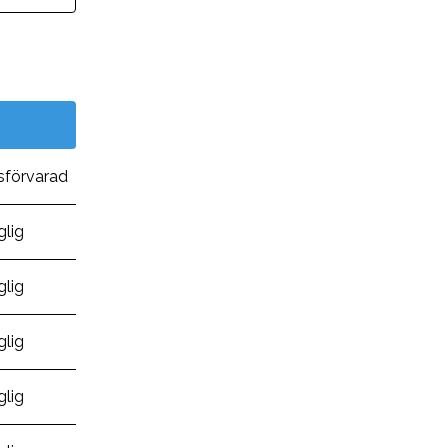
sförvarad
glig
glig
glig
glig