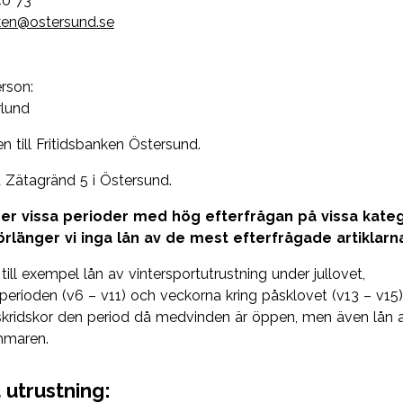
40 73
nken@ostersund.se
rson:
rlund
 till Fritidsbanken Östersund.
å Zätagränd 5 i Östersund.
er vissa perioder med hög efterfrågan på vissa kateg
förlänger vi inga lån av de mest efterfrågade artiklarn
 till exempel lån av vintersportutrustning under jullovet,
erioden (v6 – v11) och veckorna kring påsklovet (v13 – v15)
skridskor den period då medvinden är öppen, men även lån a
mmaren.
 utrustning: