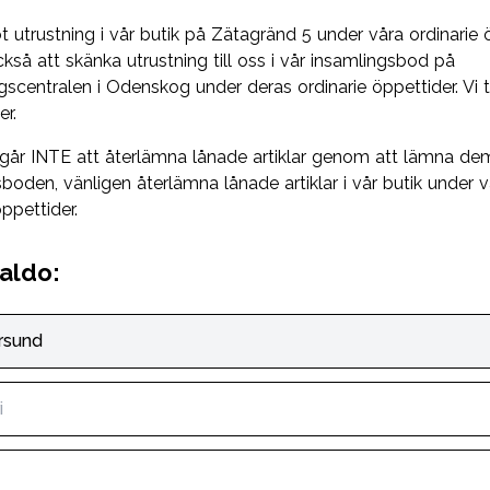
t utrustning i vår butik på Zätagränd 5 under våra ordinarie 
kså att skänka utrustning till oss i vår insamlingsbod på
gscentralen i Odenskog under deras ordinarie öppettider. Vi t
er.
går INTE att återlämna lånade artiklar genom att lämna dem
boden, vänligen återlämna lånade artiklar i vår butik under v
öppettider.
aldo:
rsund
i