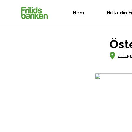
Hem
Hitta din 
Öst
Zätagr