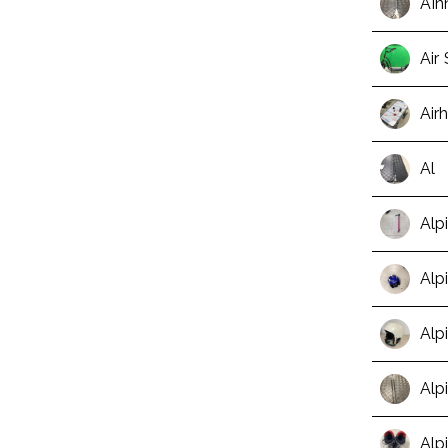
AIn
Air
Air
Al
Alp
Alpi
Alp
Alp
Alp