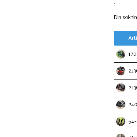
Din sökni
Art
170
213
213
240
54-