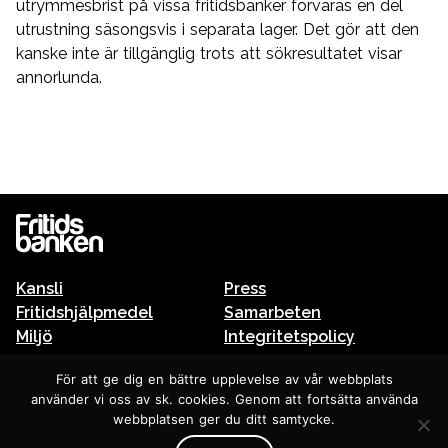
utrymmesbrist på vissa fritidsbanker förvaras en del
utrustning säsongsvis i separata lager. Det gör att den
kanske inte är tillgänglig trots att sökresultatet visar
annorlunda.
Kansli
Press
Fritidshjälpmedel
Samarbeten
Miljö
Integritetspolicy
Fritidsbanken och skolan
För att ge dig en bättre upplevelse av vår webbplats
använder vi oss av sk. cookies. Genom att fortsätta använda
In english
webbplatsen ger du ditt samtycke.