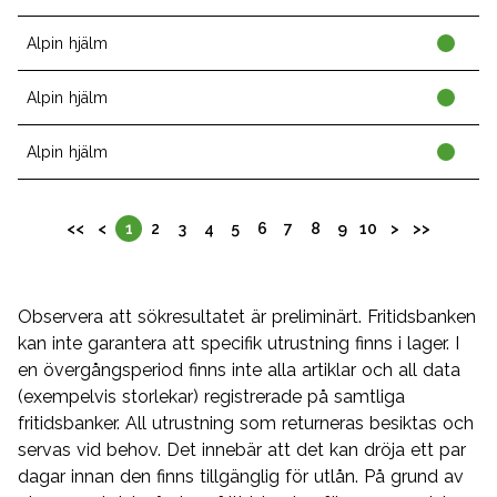
Alpin hjälm
Alpin hjälm
Alpin hjälm
<<
<
1
2
3
4
5
6
7
8
9
10
>
>>
Observera att sökresultatet är preliminärt. Fritidsbanken
kan inte garantera att specifik utrustning finns i lager. I
en övergångsperiod finns inte alla artiklar och all data
(exempelvis storlekar) registrerade på samtliga
fritidsbanker. All utrustning som returneras besiktas och
servas vid behov. Det innebär att det kan dröja ett par
dagar innan den finns tillgänglig för utlån. På grund av