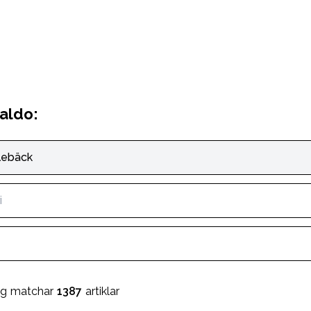
aldo:
lebäck
i
ng matchar
1387
artiklar