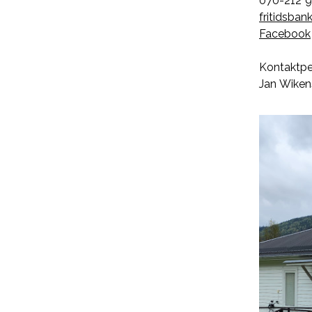
070-212 9
fritidsba
Facebook
Kontaktpe
Jan Wike