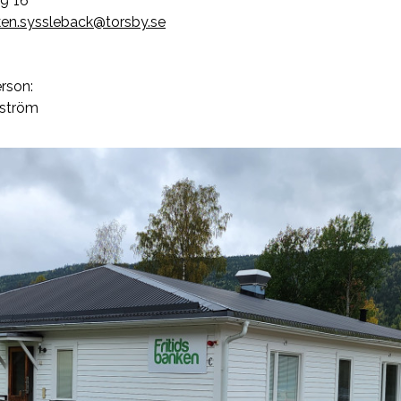
9 16
nken.syssleback@torsby.se
rson:
nström