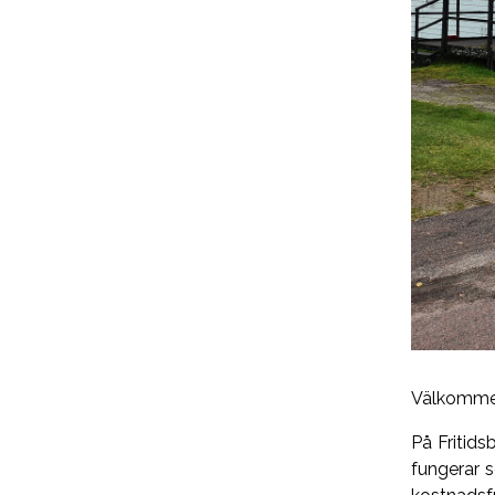
Välkommen
På Fritids
fungerar s