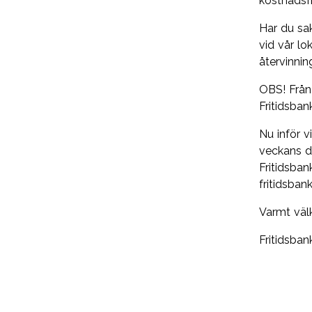
kostnadsfr
Har du sa
vid vår lo
återvinni
OBS! Från 
Fritidsban
Nu inför 
veckans d
Fritidsban
fritidsban
Varmt vä
Fritidsba