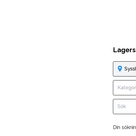
Lagers
Syss
Kategor
Din sökni