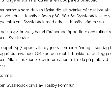
itt, ungefär som när du lånar en bok på ett bibliotek.
ker hemma som du kan tänka dig att skänka går det bra att
kal vid adress Klarälvsvägen 96C, 680 60 Sysslebäck, eller v
ngscentralen i Sysslebäck med adress Klarälvsvägen 100.
vecka 42, år 2025 har vi förändrade öppettider och rutiner v
ken i Sysslebäck!
vi öppet 24-7, öppet alla dygnets timmar, måndag – söndag (
agar) du använder QR-kod och mobilt bankid för att logga d
ken. Alla instruktioner och information hittar du på plats vid
ken.
lkomna!
nken Sysslebäck drivs av Torsby kommun.