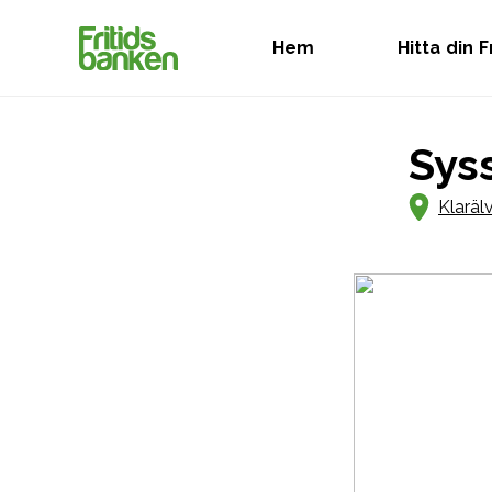
Hem
Hitta din 
Sys
Klaräl