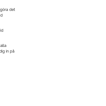
 göra det
id
id
alla
ig in på