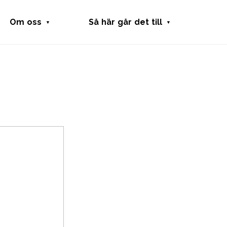
Om oss
Så här går det till
Fritidsbanken
Låna utrustning
Samarbeten
Skänka utrustning
Press
Starta fritidsbank
Kansli
Stötta Fritidsbanken
Skola
Fritidshjälpmedel
Integritetspolicy