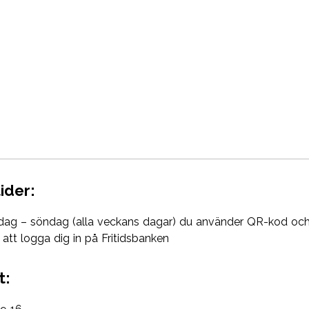
ider:
ag – söndag (alla veckans dagar) du använder QR-kod och
 att logga dig in på Fritidsbanken
t: