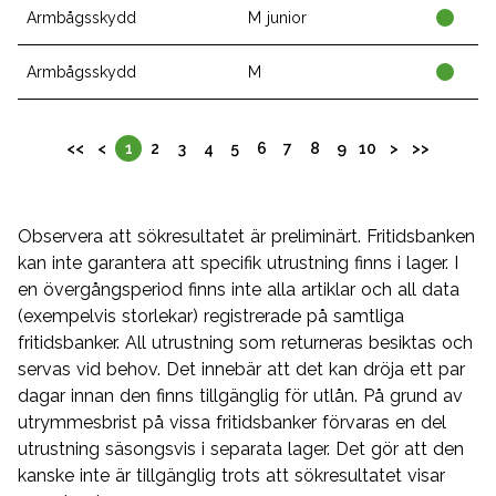
Armbågsskydd
M junior
Armbågsskydd
M
<<
<
1
2
3
4
5
6
7
8
9
10
>
>>
Observera att sökresultatet är preliminärt. Fritidsbanken
kan inte garantera att specifik utrustning finns i lager. I
en övergångsperiod finns inte alla artiklar och all data
(exempelvis storlekar) registrerade på samtliga
fritidsbanker. All utrustning som returneras besiktas och
servas vid behov. Det innebär att det kan dröja ett par
dagar innan den finns tillgänglig för utlån. På grund av
utrymmesbrist på vissa fritidsbanker förvaras en del
utrustning säsongsvis i separata lager. Det gör att den
kanske inte är tillgänglig trots att sökresultatet visar