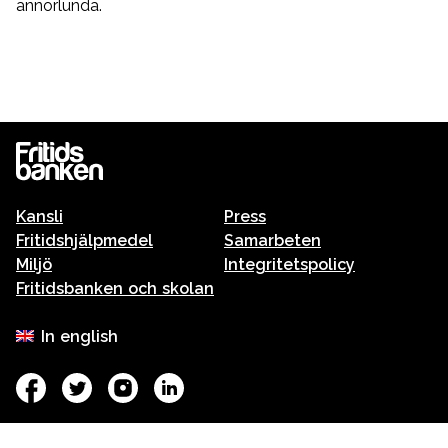
annorlunda.
Kansli
Press
Fritidshjälpmedel
Samarbeten
Miljö
Integritetspolicy
Fritidsbanken och skolan
In english