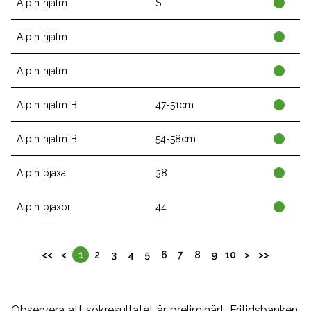
Alpin hjälm
S
Alpin hjälm
Alpin hjälm
Alpin hjälm B
47-51cm
Alpin hjälm B
54-58cm
Alpin pjäxa
38
Alpin pjäxor
44
<<
<
1
2
3
4
5
6
7
8
9
10
>
>>
Observera att sökresultatet är preliminärt. Fritidsbanken