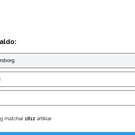
aldo:
rsborg
i
ng matchar
1812
artiklar