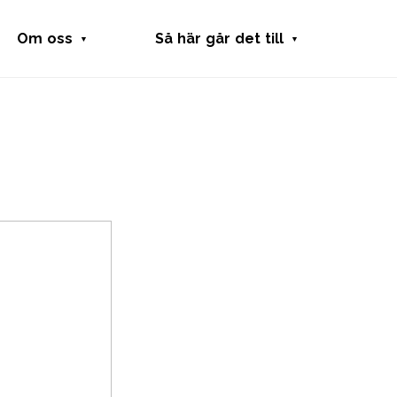
Om oss
Så här går det till
Fritidsbanken
Låna utrustning
Samarbeten
Skänka utrustning
Press
Starta fritidsbank
Kansli
Stötta Fritidsbanken
Skola
Fritidshjälpmedel
Integritetspolicy