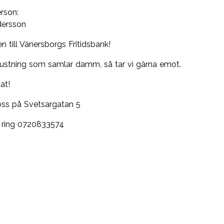
rson:
dersson
 till Vänersborgs Fritidsbank!
rustning som samlar damm, så tar vi gärna emot.
tat!
 oss på Svetsargatan 5
r ring 0720833574