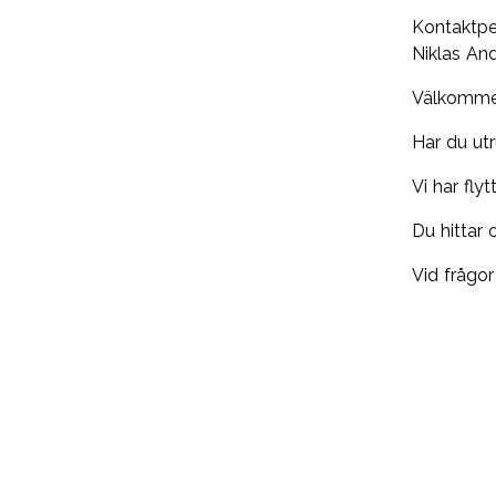
Kontaktpe
Niklas An
Välkommen
Har du ut
Vi har flyt
Du hittar
Vid frågo