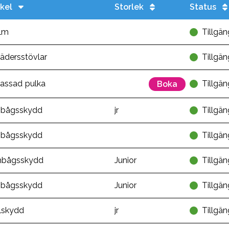
ikel
Storlek
Status
älm
Tillgän
vädersstövlar
Tillgän
assad pulka
Tillgän
Boka
bågsskydd
jr
Tillgän
bågsskydd
Tillgän
mbågsskydd
Junior
Tillgän
bågsskydd
Junior
Tillgän
lskydd
jr
Tillgän