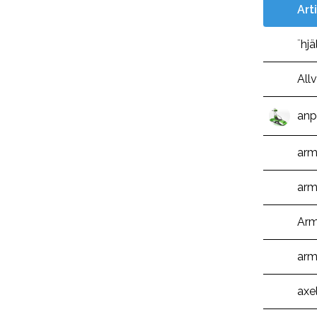
Art
¨hj
All
anp
arm
arm
Ar
arm
axe