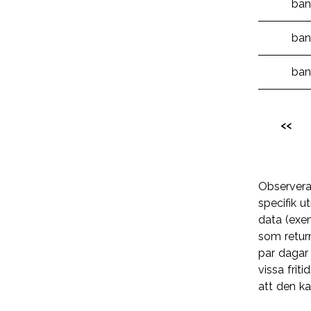
ban
ban
ban
<<
Observera 
specifik ut
data (exem
som return
par dagar 
vissa frit
att den ka