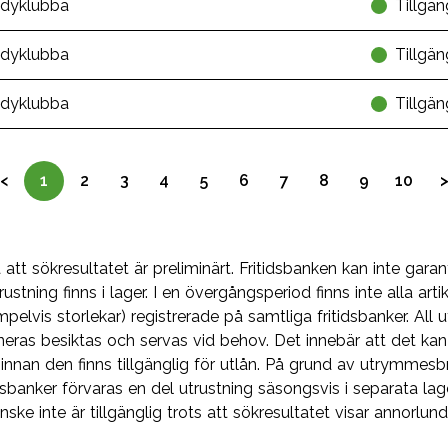
dyklubba
Tillgän
dyklubba
Tillgän
dyklubba
Tillgän
<
1
2
3
4
5
6
7
8
9
10
att sökresultatet är preliminärt. Fritidsbanken kan inte garan
rustning finns i lager. I en övergångsperiod finns inte alla artik
pelvis storlekar) registrerade på samtliga fritidsbanker. All u
eras besiktas och servas vid behov. Det innebär att det kan 
innan den finns tillgänglig för utlån. På grund av utrymmesbr
idsbanker förvaras en del utrustning säsongsvis i separata lag
nske inte är tillgänglig trots att sökresultatet visar annorlund