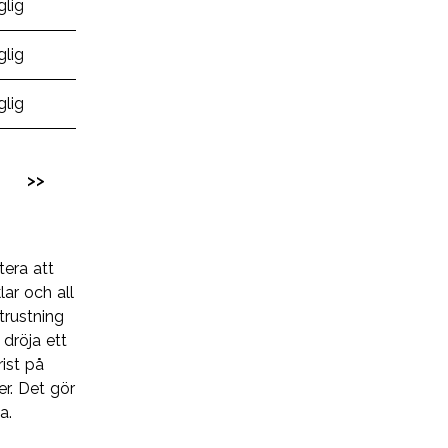
glig
glig
glig
>
>>
tera att
lar och all
trustning
dröja ett
ist på
er. Det gör
a.