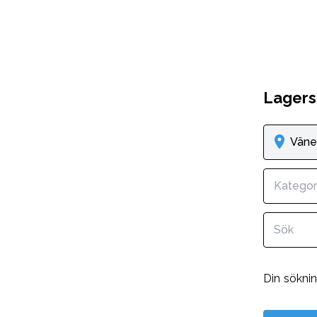
Lagers
Väne
Kategor
Din sökni