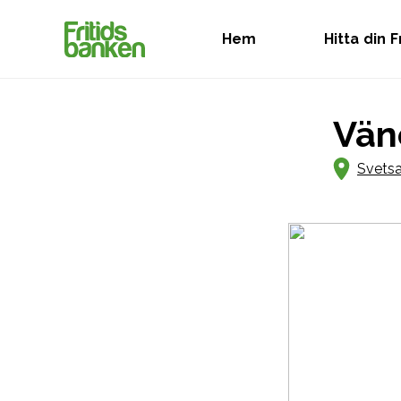
Hem
Hitta din 
Vän
Svetsa