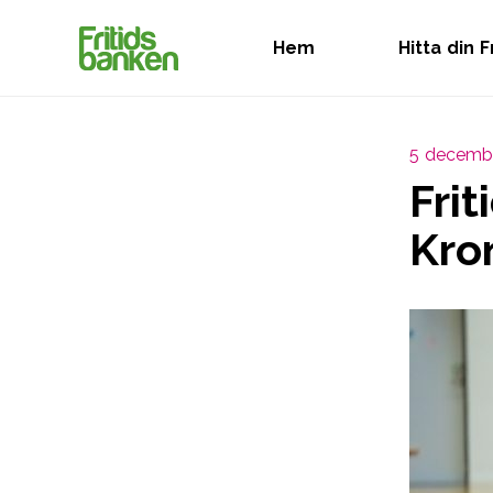
Hem
Hitta din 
5 decemb
Frit
Kro