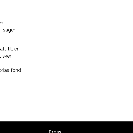
en
, säger
t till en
l sker
r
orias fond
Press