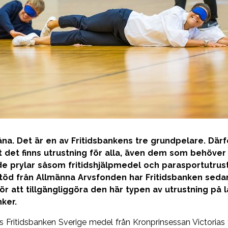
låna. Det är en av Fritidsbankens tre grundpelare. Därf
tt det finns utrustning för alla, även dem som behöver
e prylar såsom fritidshjälpmedel och parasportutrust
öd från Allmänna Arvsfonden har Fritidsbanken seda
ör att tillgängliggöra den här typen av utrustning på 
nker.
as Fritidsbanken Sverige medel från Kronprinsessan Victorias