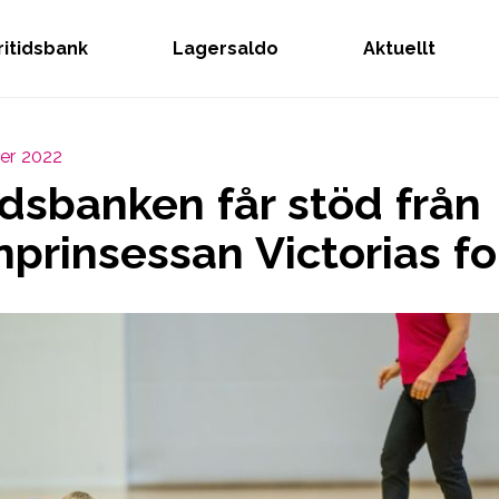
Fritidsbank
Lagersaldo
Aktuellt
er 2022
idsbanken får stöd från
nprinsessan Victorias f