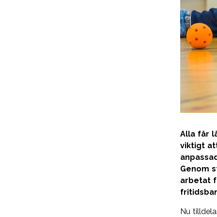
Alla får 
viktigt a
anpassad
Genom st
arbetat f
fritidsba
Nu tilldel