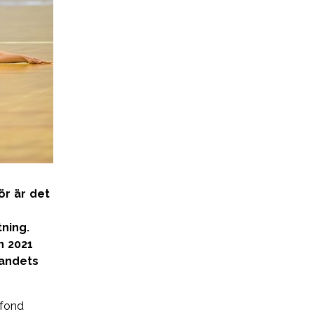
Miljö
ör är det
ning.
n 2021
landets
 fond