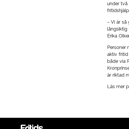
under två 
fritidshjä
– Vi är så
långsikti
Erika Olke
Personer m
aktiv frit
både via 
Kronprinse
är riktad
Läs mer 