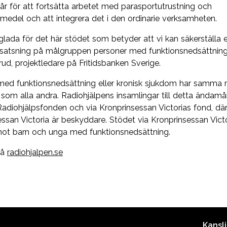
år för att fortsätta arbetet med parasportutrustning och
lpmedel och att integrera det i den ordinarie verksamheten.
 glada för det här stödet som betyder att vi kan säkerställa 
g satsning på målgruppen personer med funktionsnedsättning
rud, projektledare på Fritidsbanken Sverige.
ed funktionsnedsättning eller kronisk sjukdom har samma rät
id som alla andra. Radiohjälpens insamlingar till detta ändamå
Radiohjälpsfonden och via Kronprinsessan Victorias fond, dä
ssan Victoria är beskyddare. Stödet via Kronprinsessan Vict
 mot barn och unga med funktionsnedsättning.
på
radiohjalpen.se
Kansli