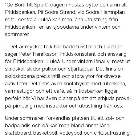
”Ge Bort Till Sport”-dagen i höstas bytte de namn till
Fritidsbanken. På Södra Strand, vid Södra Hamnplan
mitt i centrala Luleå kan man låna utrustning från
Fritidsbanken i en av sjöbodarna under vintern och
sommaren.
– Det är mycket folk här, både turister och Lulebor,
säger Peter Henriksson, Fritidskonsulent och ansvarig
för Fritidsbanken i Luleå. Under vintern lånar vi mest ut
skridskor, skidor, pulkor och stjärtlappar. Det finns en
skridskobana precis intill och stora ytor för diverse
aktiviteter. Det finns även snölabyrint med rutchkana,
värmestugor och ett café, så Fritidsbanken ligger
perfekt här. Vi har även planer på att att erbjuda prova-
på-pimpling med instruktör och utrustning från oss.
Under sommaren förvandlas platsen till ett sol- och
badparadis och då kan man bland annat låna
skateboard, basketboll, volleyboll och cirkusutrustning.