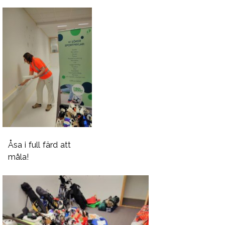
Åsa i full färd att
måla!