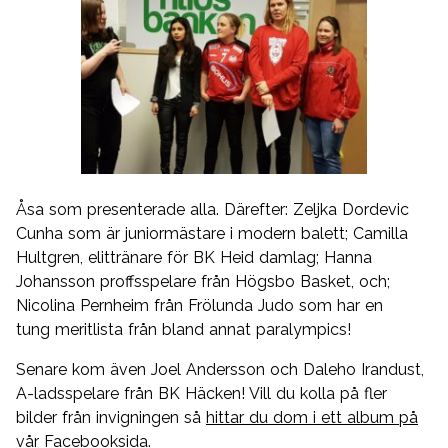
Åsa som presenterade alla. Därefter: Zeljka Dordevic
Cunha som är juniormästare i modern balett; Camilla
Hultgren, elittränare för BK Heid damlag; Hanna
Johansson proffsspelare från Högsbo Basket, och;
Nicolina Pernheim från Frölunda Judo som har en
tung meritlista från bland annat paralympics!
Senare kom även Joel Andersson och Daleho Irandust,
A-ladsspelare från BK Häcken! Vill du kolla på fler
bilder från invigningen så
hittar du dom i ett album på
vår Facebooksida
.