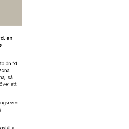
Miljö
yd, en
e
ta än fd
izona
aj, så
över att
lingsevent
g
gställa