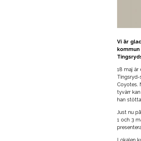
Vi är gla
kommun s
Tingsryd
18 maj är 
Tingsryd-
Coyotes. 
tyvärr kan
han stötta
Just nu på
1 och 3 m
presenter
Lokalen k