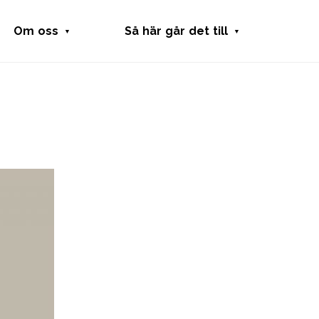
Om oss
Så här går det till
Fritidsbanken
Låna utrustning
Samarbeten
Skänka utrustning
Press
Starta fritidsbank
Kansli
Stötta Fritidsbanken
Skola
Fritidshjälpmedel
Integritetspolicy