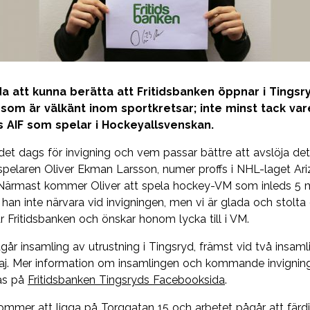
da att kunna berätta att Fritidsbanken öppnar i Tingsr
om är välkänt inom sportkretsar; inte minst tack var
s AIF som spelar i Hockeyallsvenskan.
det dags för invigning och vem passar bättre att avslöja det
spelaren Oliver Ekman Larsson, numer proffs i NHL-laget Ar
Närmast kommer Oliver att spela hockey-VM som inleds 5 m
 han inte närvara vid invigningen, men vi är glada och stolta 
r Fritidsbanken och önskar honom lycka till i VM.
går insamling av utrustning i Tingsryd, främst vid två insam
aj. Mer information om insamlingen och kommande invignin
as på
Fritidsbanken Tingsryds Facebooksida
.
ommer att ligga på Torggatan 15 och arbetet pågår att färdi