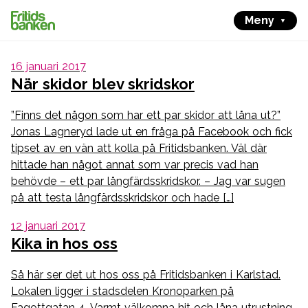
Meny
16 januari 2017
När skidor blev skridskor
”Finns det någon som har ett par skidor att låna ut?”
Jonas Lagneryd lade ut en fråga på Facebook och fick
tipset av en vän att kolla på Fritidsbanken. Väl där
hittade han något annat som var precis vad han
behövde – ett par långfärdsskridskor. – Jag var sugen
på att testa långfärdsskridskor och hade […]
12 januari 2017
Kika in hos oss
Så här ser det ut hos oss på Fritidsbanken i Karlstad.
Lokalen ligger i stadsdelen Kronoparken på
Fagottgatan 4. Varmt välkomna hit och låna utrustning.